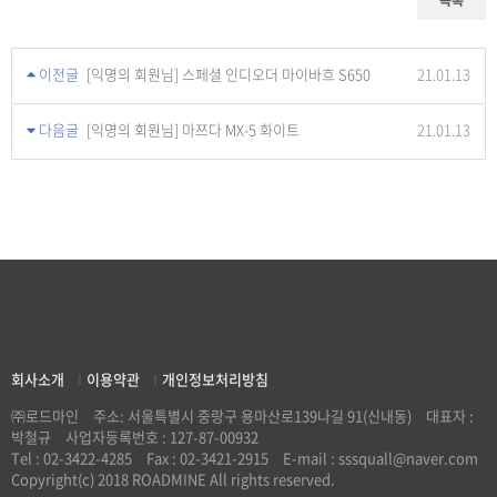
목록
이전글
[익명의 회원님] 스페셜 인디오더 마이바흐 S650
21.01.13
다음글
[익명의 회원님] 마쯔다 MX-5 화이트
21.01.13
회사소개
이용약관
개인정보처리방침
|
|
㈜로드마인
주소: 서울특별시 중랑구 용마산로139나길 91(신내동)
대표자 :
박철규
사업자등록번호 : 127-87-00932
Tel :
02-3422-4285
Fax : 02-3421-2915
E-mail : sssquall@naver.com
Copyright(c) 2018 ROADMINE All rights reserved.