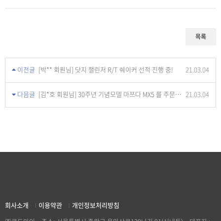
목록
이전글
[박** 회원님] 닷지 챌린저 R/T 쉐이커 선적 진행 중!
21.03.04
다음글
[김*호 회원님] 30주년 기념모델 마쯔다 MX5 를 주문하다!
21.03.04
회사소개
이용약관
개인정보처리방침
|
|